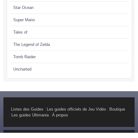
Star Ocean
Super Mario
Tales of
The Legend of Zelda
Tomb Raider
Uncharted
Listes des Guides
Les guides officiels de Jeu Vidéo
Boutique
Les guides Ultimania
À propos
© Copyright 2026 GuideOfficiel Création :
Youdemus, Agence web pragmatique