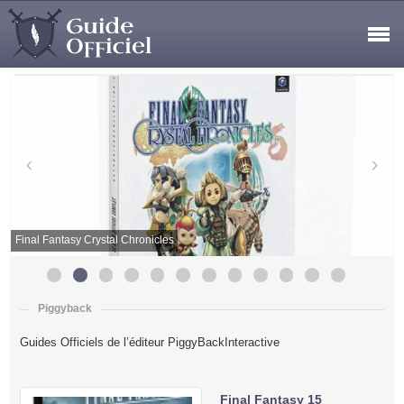
Final Fantasy Crystal Chronicles
Piggyback
Guides Officiels de l’éditeur PiggyBackInteractive
Final Fantasy 15