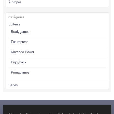
À propos
Catégories
Editeurs
Bradygames
Futurepress
Nintendo Power
Piggyback
Primagames
Séries
Assassin’s Creed
Batman
Battlefield