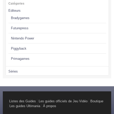
Catégories
Editeurs
Bradygames
Futurepress
Nintendo Power
Piggyback
Primagames
Séries
Assassin’s Creed
Batman
Battlefield
Listes des Guides
Les guides officiels de Jeu Vidéo
Boutique
Les guides Ultimania
À propos
Call of Duty