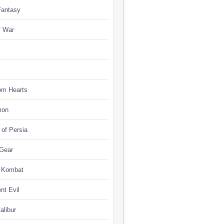
Fantasy
f War
om Hearts
mon
 of Persia
 Gear
l Kombat
nt Evil
alibur