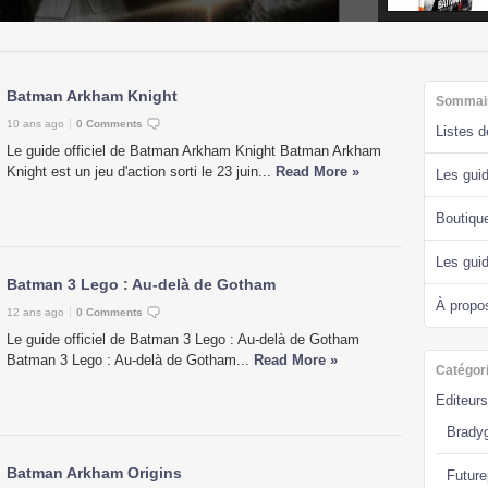
Batman Arkham Knight
Sommai
10 ans ago
0 Comments
Listes 
Le guide officiel de Batman Arkham Knight Batman Arkham
Knight est un jeu d'action sorti le 23 juin...
Read More »
Les guid
Boutiqu
Les gui
Batman 3 Lego : Au-delà de Gotham
À propo
12 ans ago
0 Comments
Le guide officiel de Batman 3 Lego : Au-delà de Gotham
Batman 3 Lego : Au-delà de Gotham...
Read More »
Catégor
Editeurs
Brady
Batman Arkham Origins
Future