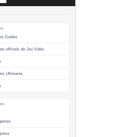
re
des Guides
es officiels de Jeu Vidéo
e
des Ultimania
s
ies
games
press