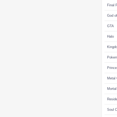
Final 
God o
GTA
Halo
Kingd
Poke
Prince
Metal
Morta
Reside
Soul C