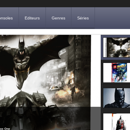
nsoles
Editeurs
Genres
Séries
box One