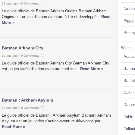
13 ans ago
0 Comments
Ninte
Le guide officiel de Batman Arkham Origins Batman Arkham
Origins est un jeu d'action aventure édité et développé...
Read
Piggy
More »
Prima
Batman Arkham City
Séries
15 ans ago
0 Comments
Assas
Le guide officiel de Batman Arkham City Batman Arkham City
Batma
est un jeu vidéo d'action aventure sorti sur...
Read More »
Battlef
Call o
Batman : Arkham Asylum
Drago
16 ans ago
0 Comments
Le guide officiel de Batman : Arkham Asylum Batman: Arkham
Fable
Asylum est un jeu vidéo d'action-aventure développé par...
Read More »
Fallou