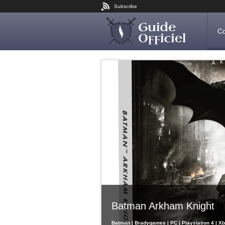
Subscribe
Co
Batman Arkham Knight
Batman | Bradygames | PC | Playstation 4 | X