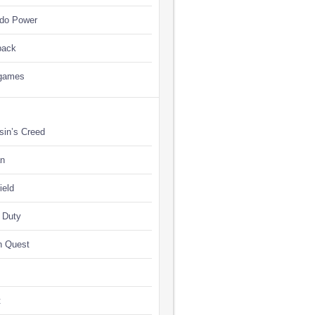
ndo Power
back
games
sin’s Creed
n
ield
f Duty
n Quest
t