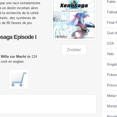
Fable
par une race extraterrestre
 un destin incertain alors
Fallou
à la recherche de la vérité
ltants, des systèmes de
Final 
s de 80 heures de jeu.
God o
osaga Episode I
GTA
Halo
 Wille zur Macht
de 224
sorti en anglais.
Kingd
Poke
Prince
Metal
Morta
Reside