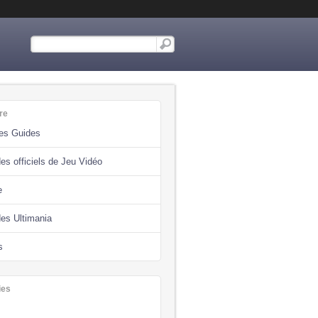
re
des Guides
es officiels de Jeu Vidéo
e
des Ultimania
s
ies