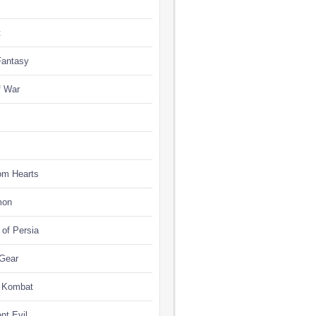
t
Fantasy
f War
om Hearts
mon
 of Persia
 Gear
l Kombat
nt Evil