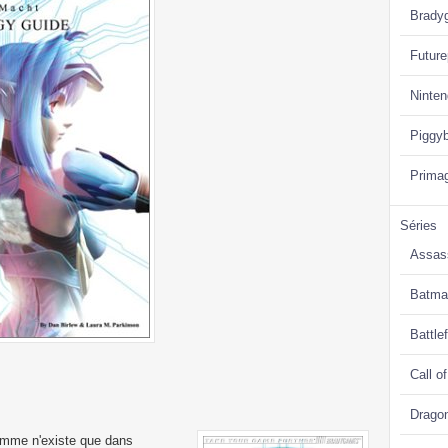
Brady
Future
Ninte
Piggy
Prima
Séries
Assas
Batma
Battlef
Call o
Drago
homme n'existe que dans