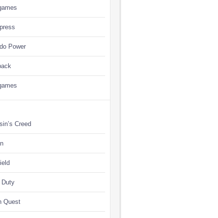
games
press
ndo Power
back
games
sin’s Creed
n
ield
f Duty
n Quest