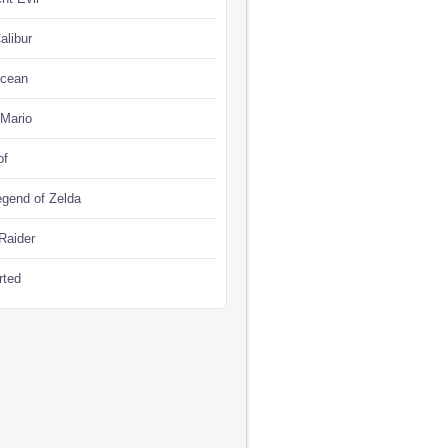
alibur
Ocean
 Mario
of
gend of Zelda
Raider
rted