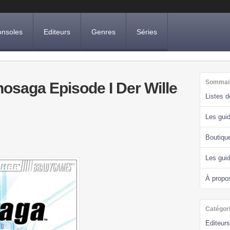
nsoles
Editeurs
Genres
Séries
Sommai
nosaga Episode I Der Wille
Listes 
Les guid
Boutiqu
Les gui
À propo
Catégor
Editeurs