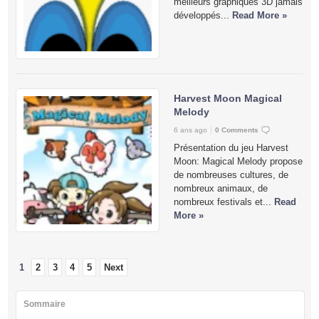
meilleurs graphiques 3D jamais
développés...
Read More »
Harvest Moon Magical
Melody
6 ans ago
0 Comments
Présentation du jeu Harvest
Moon: Magical Melody propose
de nombreuses cultures, de
nombreux animaux, de
nombreux festivals et...
Read
More »
1
2
3
4
5
Next
Sommaire