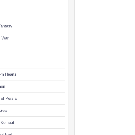
t
Fantasy
f War
om Hearts
mon
 of Persia
 Gear
l Kombat
nt Evil