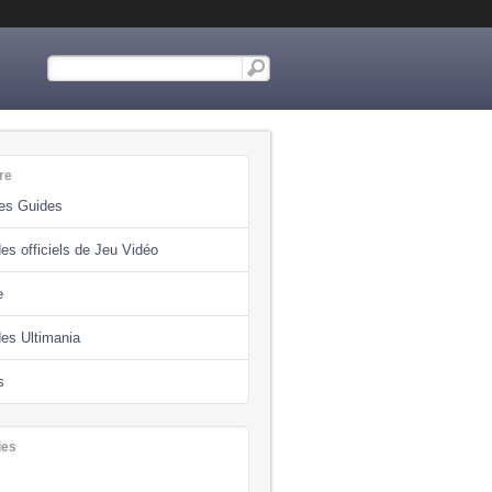
re
des Guides
es officiels de Jeu Vidéo
e
des Ultimania
s
ies