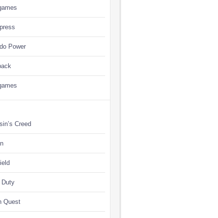
games
press
ndo Power
back
games
sin’s Creed
n
ield
f Duty
n Quest