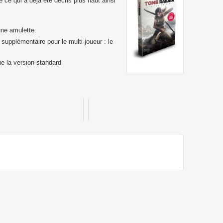
 ce qui a déjà été décris plus haut ainsi
une amulette.
upplémentaire pour le multi-joueur : le
ue la version standard
nal Fantasy 13 - Version collector
The Last Remnant