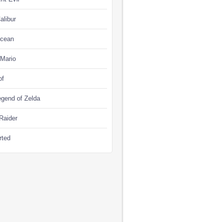
alibur
Ocean
 Mario
of
gend of Zelda
Raider
rted