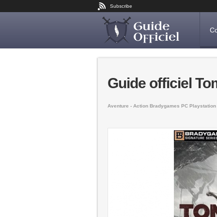
Subscribe
Co
Guide officiel T
Aventure - Action
Bradygames
PC
Playstation