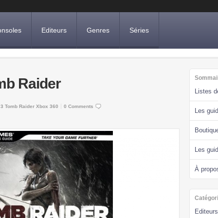
nsoles
Editeurs
Genres
Séries
Sommai
omb Raider
Listes 
 3
Tomb Raider
Xbox 360
0 Comments
Les guid
Boutiqu
Les gui
À propo
Catégor
Editeurs