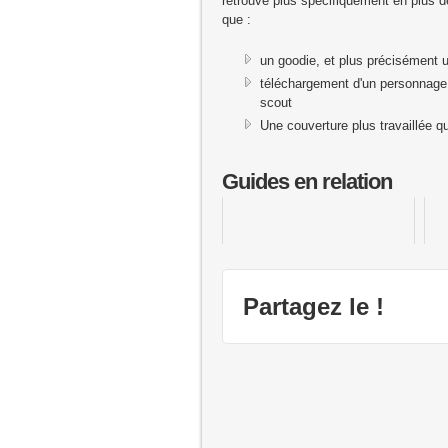
retrouve plus spécifiquement en plus de
que :
un goodie, et plus précisément 
téléchargement d'un personnage s
scout
Une couverture plus travaillée q
Guides en relation
Tomb Raider : Underworld
Fi
Partagez le !