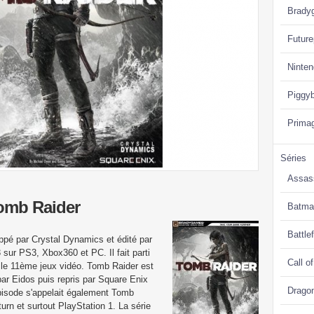
Brady
Future
Ninte
Piggy
Prima
Séries
Assas
Tomb Raider
Batma
Battlef
ppé par Crystal Dynamics et édité par
 sur PS3, Xbox360 et PC. Il fait parti
Call o
t le 11ème jeux vidéo. Tomb Raider est
par Eidos puis repris par Square Enix
Drago
épisode s'appelait également Tomb
urn et surtout PlayStation 1. La série