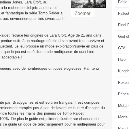
Fable
 Indiana Jones, Lara Croft, au
à la recherche d'objets anciens et
t fantastique la série Tomb Raider a
Fallou
 aux environnements très divers au fil
Final 
aider, retrace les origines de Lara Croft. Agé de 21 ans dans
God o
e perdue suite à un naufrage où elle devra avant tout survivre et
uettent. Le jeu propose un mode exploration/survie en plus de
GTA
t que le jeu est doté d'un mode multijoueur, de quoi bien
t acceptable !
Halo
 joueurs avec de nombreuses critiques élogieuses. Pari tenu
Kingd
Poke
Prince
dité par Bradygames et est sorti en français. Il est composé
Metal
eminement complet pas à pas de l'aventure illustré d'images du
 entre toutes les mains des joueurs de Tomb Raider,
Morta
100%. De plus le guide est joliment illustrer sur chacune des
 ce guide un code de téléchargement pour le multi-joueur pour
Reside