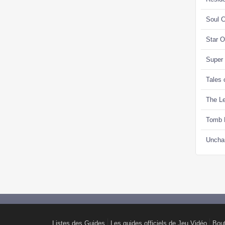
Soul C
Star 
Super
Tales 
The Le
Tomb 
Uncha
Listes des Guides
Les guides officiels de Jeu Vidéo
Bou