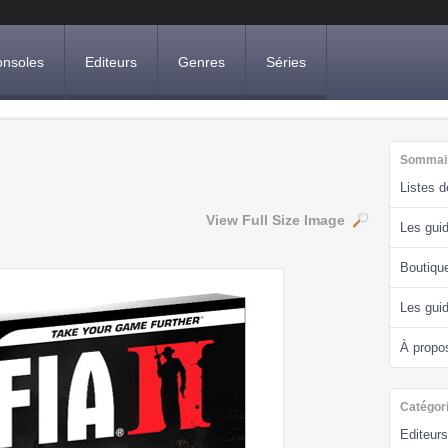
nsoles
Editeurs
Genres
Séries
Sommai
Listes 
View Full Size Image
Les guid
Boutiqu
Les gui
À propo
Catégor
Editeurs