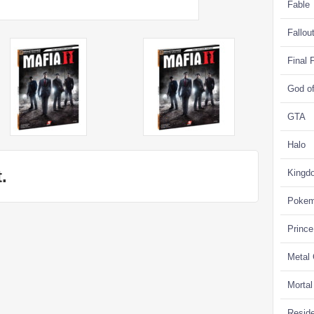
Fable
Fallou
Final 
God o
GTA
Halo
.
Kingd
Poke
Prince
Metal
Morta
Reside