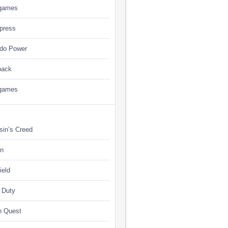
games
press
ndo Power
back
games
sin’s Creed
n
ield
f Duty
n Quest