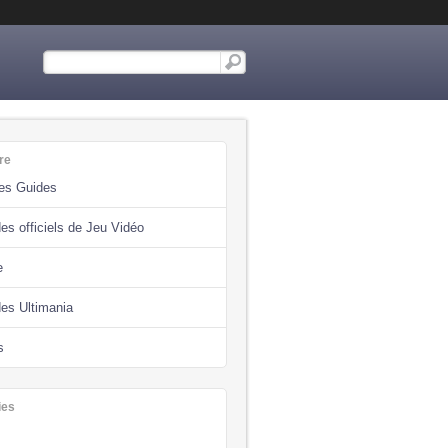
re
des Guides
es officiels de Jeu Vidéo
e
des Ultimania
s
ies