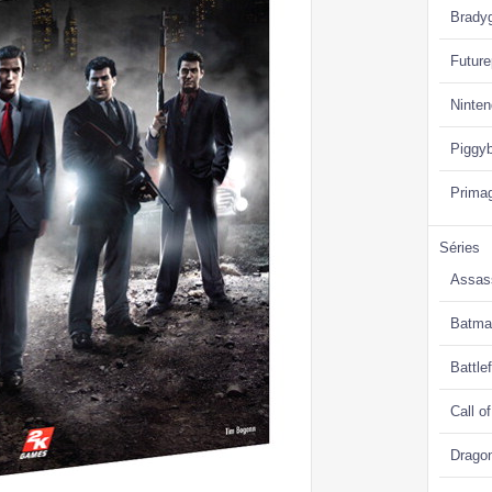
Brady
Future
Ninte
Piggy
Prima
Séries
Assas
Batma
Battlef
Call o
Drago