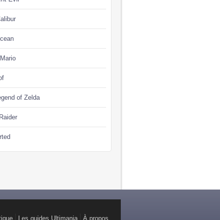
alibur
Ocean
 Mario
of
gend of Zelda
Raider
rted
tique
Les guides Ultimania
À propos