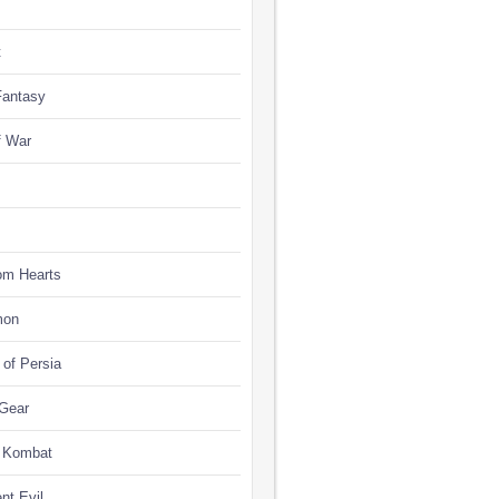
t
Fantasy
f War
om Hearts
mon
 of Persia
 Gear
l Kombat
nt Evil