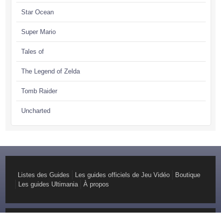
Star Ocean
Super Mario
Tales of
The Legend of Zelda
Tomb Raider
Uncharted
Listes des Guides
Les guides officiels de Jeu Vidéo
Boutique
Les guides Ultimania
À propos
© Copyright 2026 GuideOfficiel Création :
Youdemus, Agence web pragmatique