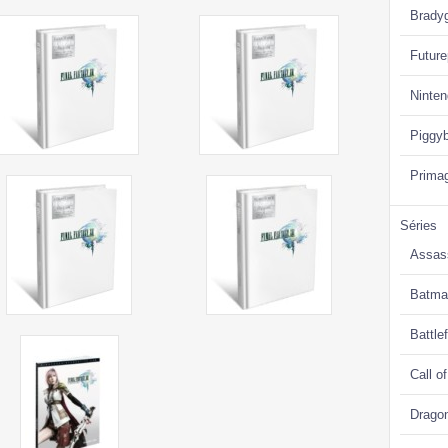
Brady
Future
Ninte
Piggy
Prima
Séries
Assas
Batma
Battlef
Call o
Drago