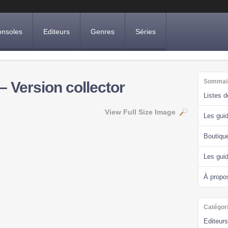
nsoles
Editeurs
Genres
Séries
Sommai
– Version collector
Listes 
View Full Size Image
Les guid
Boutiqu
Les gui
À propo
Catégor
Editeurs