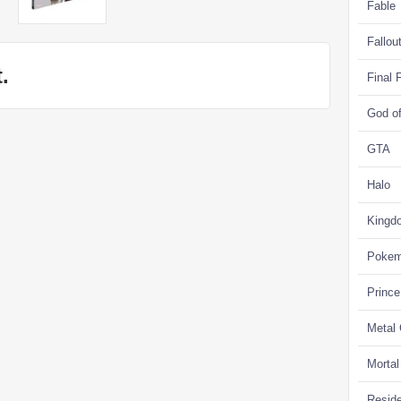
Fable
Fallou
.
Final 
God o
GTA
Halo
Kingd
Poke
Prince
Metal
Morta
Reside