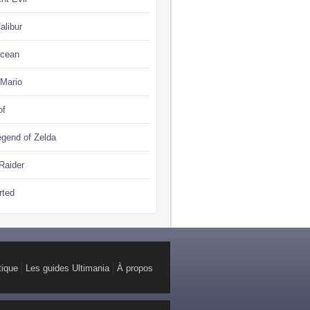
alibur
Ocean
 Mario
of
gend of Zelda
Raider
rted
tique
Les guides Ultimania
À propos