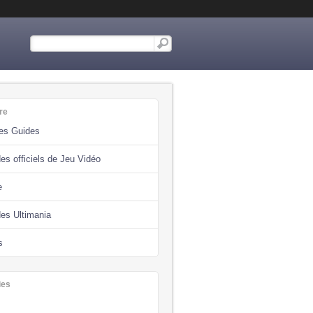
re
des Guides
es officiels de Jeu Vidéo
e
des Ultimania
s
ies