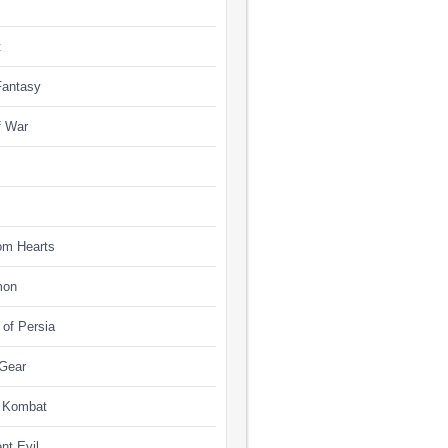
t
Fantasy
f War
om Hearts
mon
 of Persia
 Gear
l Kombat
nt Evil