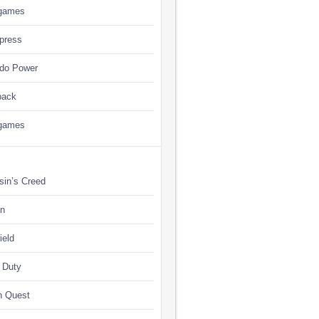
games
press
ndo Power
back
games
sin’s Creed
n
ield
f Duty
n Quest