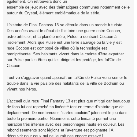
également. On retrouvera donc un
ensemble de jeux avec des thématiques communes notamment celle
autour du Crystal, élément emblématique de la série.
L'histoire de Final Fantasy 13 se déroule dans un monde futuriste.
Des années avant le début de l'histoire une guerre entre Cocoon,
astre artificiel, et la planète mère, Pulse, a contraint Cocoon à
l'isolement. Alors que Pulse est une terre sauvage où la vie y est
rude Cocoon est composé de villes où la technologie est
omniprésente. Ses habitants vivent dans la crainte d'être expatrier
sur Pulse par les êtres qui les dirige et les protège, les fal'Cie de
Cocoon.
Tout va s'aggraver quand apparaît un fal'Cie de Pulse venu semer le
trouble dans la vie paisible des habitants de la ville de Bodhum où
vivent nos héros.
L'accueil qu'a reçu Final Fantasy 13 est plus que mitigé car beaucoup
de fans lui ont reproché sa linéarité tant en terme d'histoire que de
déplacement. De nombreuses "cartes couloirs" jalonnent le jeu dans
toute la première partie. Néanmoins cette linéarité permet une
narration très intense avec des personnages hauts en couleur. Les
rebondissements sont légions et l'aventure est poignante ! A
découvrir pour ceux qui ne l'aurait pas encore essayé !