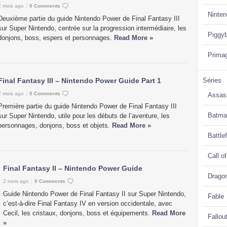
2 mois ago
0 Comments
Ninte
Deuxième partie du guide Nintendo Power de Final Fantasy III
sur Super Nintendo, centrée sur la progression intermédiaire, les
Piggy
donjons, boss, espers et personnages.
Read More »
Prima
Final Fantasy III – Nintendo Power Guide Part 1
Séries
2 mois ago
0 Comments
Assas
Première partie du guide Nintendo Power de Final Fantasy III
Batma
sur Super Nintendo, utile pour les débuts de l’aventure, les
personnages, donjons, boss et objets.
Read More »
Battlef
Call o
Final Fantasy II – Nintendo Power Guide
Drago
2 mois ago
0 Comments
Guide Nintendo Power de Final Fantasy II sur Super Nintendo,
Fable
c’est-à-dire Final Fantasy IV en version occidentale, avec
Cecil, les cristaux, donjons, boss et équipements.
Read More
Fallou
»