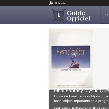
Subscribe
Co
Final Fantasy Mystic Que
Guide de Final Fantasy Mystic Quest
boss, objets importants et la progr
Final Fantasy | Nintendo Power | RPG | Super