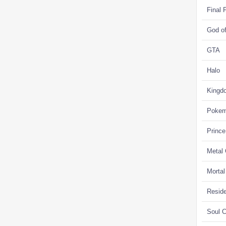
Final 
God o
GTA
Halo
Kingd
Poke
Prince
Metal
Morta
Reside
Soul C