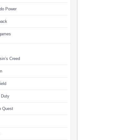
ndo Power
back
games
sin’s Creed
n
ield
f Duty
n Quest
t