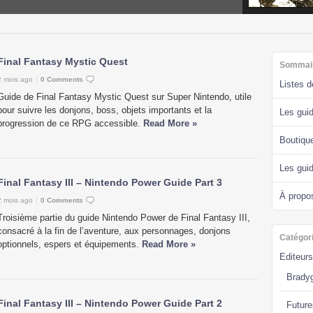
Final Fantasy Mystic Quest
Sommai
2 mois ago
0 Comments
Listes 
Guide de Final Fantasy Mystic Quest sur Super Nintendo, utile
pour suivre les donjons, boss, objets importants et la
Les guid
progression de ce RPG accessible.
Read More »
Boutiqu
Les gui
Final Fantasy III – Nintendo Power Guide Part 3
À propo
2 mois ago
0 Comments
Troisième partie du guide Nintendo Power de Final Fantasy III,
consacré à la fin de l’aventure, aux personnages, donjons
Catégor
optionnels, espers et équipements.
Read More »
Editeurs
Brady
Final Fantasy III – Nintendo Power Guide Part 2
Future