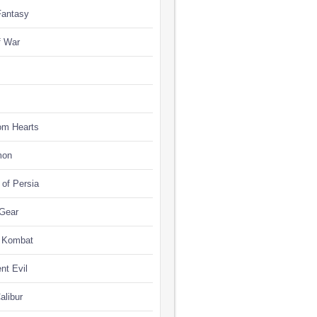
Fantasy
f War
om Hearts
mon
 of Persia
 Gear
l Kombat
nt Evil
alibur