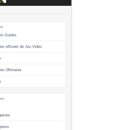
re
des Guides
es officiels de Jeu Vidéo
e
des Ultimania
s
ies
games
press