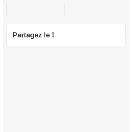
Final Fantasy 3
Final Fantasy Crystal Chronicles
Final Fantasy 7
Partagez le !