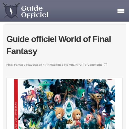
Guide officiel World of Final
Fantasy
Final Fantasy
Playstation 4
Primagames
PS Vita
RPG
0 Comments