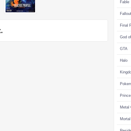
Fable
Fallou
Final 
.
God o
GTA
Halo
Kingd
Poke
Prince
Metal
Morta
Reside