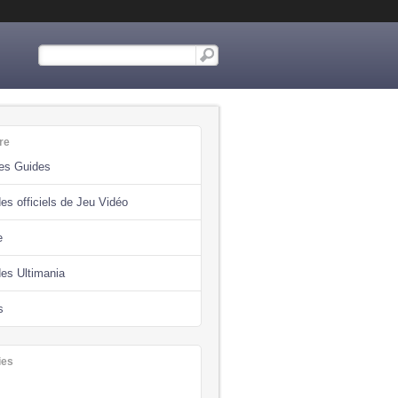
re
des Guides
es officiels de Jeu Vidéo
e
des Ultimania
s
ies