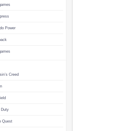
games
press
ndo Power
back
games
sin’s Creed
n
ield
f Duty
n Quest