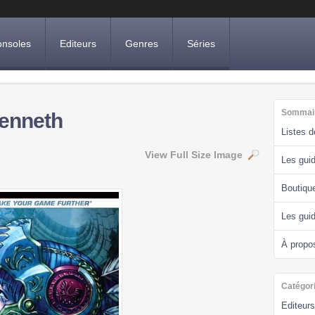
nsoles
Editeurs
Genres
Séries
Sommai
Lenneth
Listes 
View Full Size Image
Les guid
Boutiqu
Les gui
À propo
Catégor
Editeurs