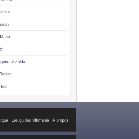
alibur
Ocean
 Mario
of
gend of Zelda
Raider
rted
tique
Les guides Ultimania
À propos