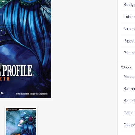
Brady
Future
Ninte
Piggy
Prima
Séries
Assas
Batma
Battlef
Call o
Drago