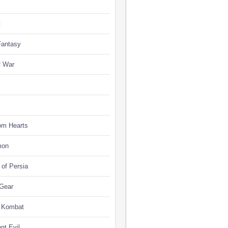
t
Fantasy
f War
om Hearts
mon
 of Persia
 Gear
l Kombat
nt Evil