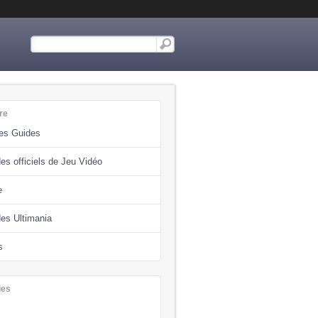
re
des Guides
es officiels de Jeu Vidéo
e
des Ultimania
s
ies