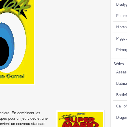
Brady
Future
Ninte
Piggy
Prima
Séries
Assas
Batma
Battlef
Call o
anière! En combinant les
Drago
ppés pour un jeu vidéo et une
devient un nouveau standard