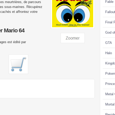
Fable
lles meurtrières, de parcours
ures sous-marines. Récupérez
 cachés et affrontez votre
Fallou
Final 
er Mario 64
God o
ges est édité par
GTA
Halo
Kingd
Poke
Prince
Metal
Morta
Reside