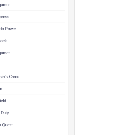
games
press
ndo Power
back
games
sin’s Creed
n
ield
f Duty
n Quest