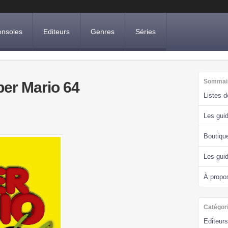
nsoles
Editeurs
Genres
Séries
Sommai
per Mario 64
Listes 
Les guid
Boutiqu
Les gui
À propo
Catégor
Editeurs