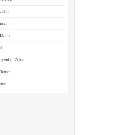
alibur
Ocean
 Mario
of
gend of Zelda
Raider
rted