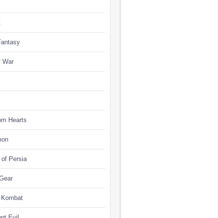
t
Fantasy
f War
om Hearts
mon
 of Persia
 Gear
l Kombat
nt Evil