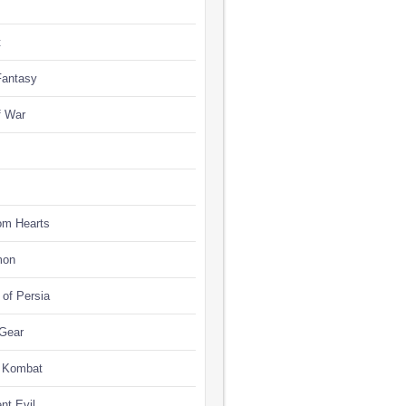
t
Fantasy
f War
om Hearts
mon
 of Persia
 Gear
l Kombat
nt Evil