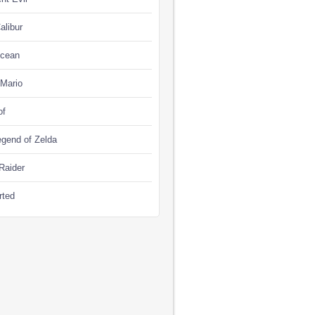
alibur
Ocean
 Mario
of
gend of Zelda
Raider
rted