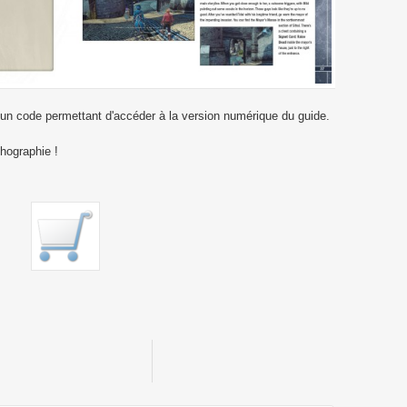
n code permettant d'accéder à la version numérique du guide.
thographie !
Star Ocean First Departure