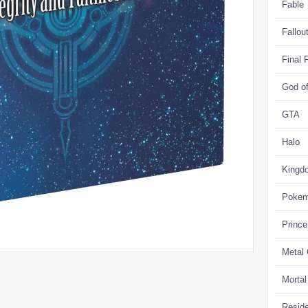
Fable
Fallou
Final 
God o
GTA
Halo
Kingd
Poke
Prince
Metal
Morta
Reside