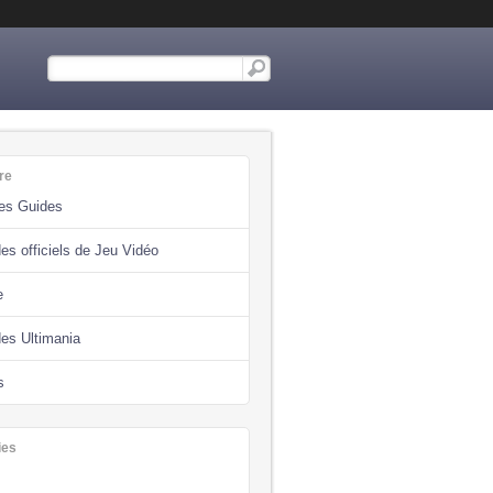
re
des Guides
es officiels de Jeu Vidéo
e
des Ultimania
s
ies