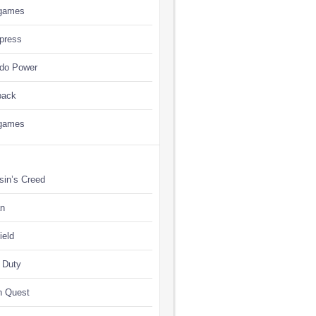
games
press
ndo Power
back
games
sin’s Creed
n
ield
f Duty
n Quest