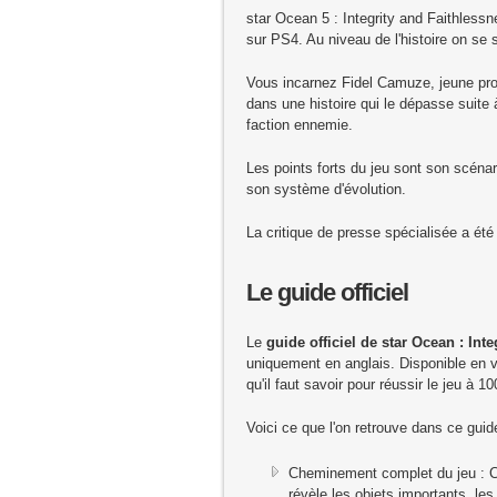
star Ocean 5 : Integrity and Faithlessn
sur PS4. Au niveau de l'histoire on se si
Vous incarnez Fidel Camuze, jeune prod
dans une histoire qui le dépasse suite à
faction ennemie.
Les points forts du jeu sont son scénari
son système d'évolution.
La critique de presse spécialisée a été 
Le guide officiel
Le
guide officiel de star Ocean : Int
uniquement en anglais. Disponible en v
qu'il faut savoir pour réussir le jeu à 1
Voici ce que l'on retrouve dans ce guid
Cheminement complet du jeu : C
révèle les objets importants, le