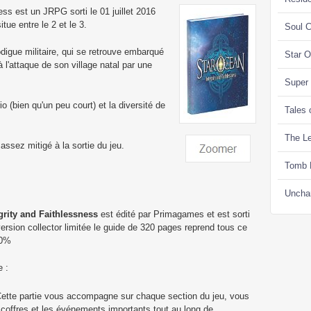
ess est un JRPG sorti le 01 juillet 2016
tue entre le 2 et le 3.
Soul C
igue militaire, qui se retrouve embarqué
Star 
 l'attaque de son village natal par une
Super
o (bien qu'un peu court) et la diversité de
Tales 
The Le
assez mitigé à la sortie du jeu.
Tomb 
Uncha
egrity and Faithlessness
est édité par Primagames et est sorti
ersion collector limitée le guide de 320 pages reprend tous ce
00%
e :
ette partie vous accompagne sur chaque section du jeu, vous
s coffres et les événements importants tout au long de