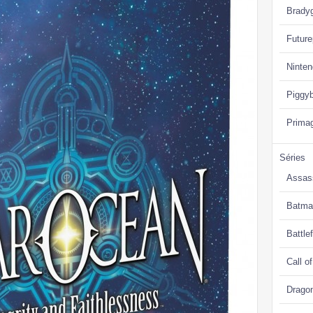
Brady
Future
Ninte
Piggy
Prima
Séries
Assas
Batma
Battlef
Call o
Drago