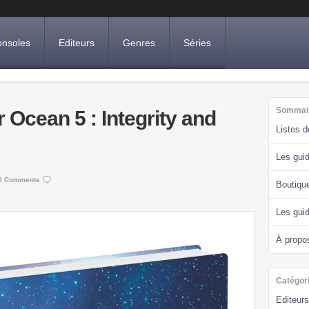
nsoles
Editeurs
Genres
Séries
Sommai
r Ocean 5 : Integrity and
Listes 
Les guid
0 Comments
Boutiqu
Les gui
À propo
Catégor
Editeurs