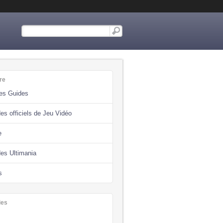
re
des Guides
es officiels de Jeu Vidéo
e
des Ultimania
s
ies