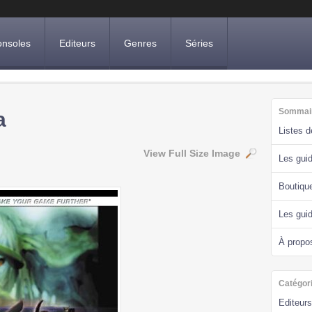
nsoles
Editeurs
Genres
Séries
Sommai
a
Listes 
View Full Size Image
Les guid
Boutiqu
Les gui
À propo
Catégor
Editeurs