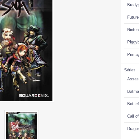
Brady
Future
Ninte
Piggy
Prima
Séries
Assas
Batma
Battlef
Call o
Drago