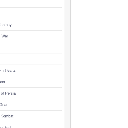
t
Fantasy
f War
om Hearts
mon
 of Persia
 Gear
l Kombat
nt Evil