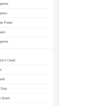
games
press
ndo Power
back
games
sin’s Creed
n
ield
f Duty
n Quest