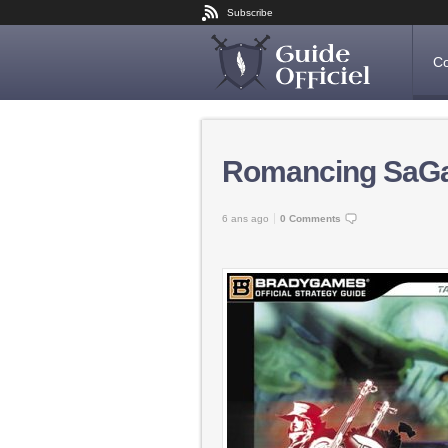
Subscribe
Co
Romancing SaG
6 ans ago
0 Comments