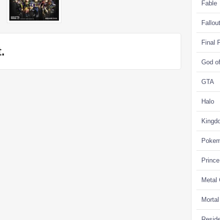
Fable
Fallou
Final 
.
God o
GTA
Halo
Kingd
Poke
Prince
Metal
Morta
Reside