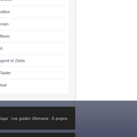
alibur
Ocean
 Mario
of
gend of Zelda
Raider
rted
tique
Les guides Ultimania
À propos