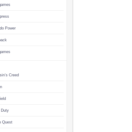
games
press
ndo Power
back
games
sin’s Creed
n
ield
f Duty
n Quest