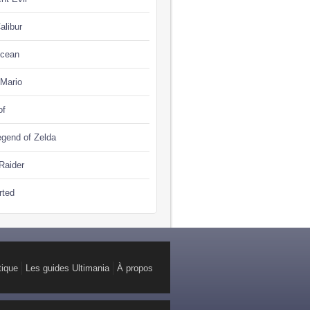
alibur
Ocean
 Mario
of
gend of Zelda
Raider
rted
tique
Les guides Ultimania
À propos