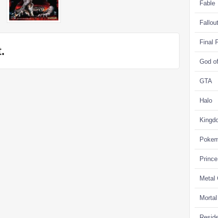
Fable
Fallou
Final 
.
God o
GTA
Halo
Kingd
Poke
Prince
Metal
Morta
Reside