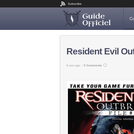
Subscribe
Co
Resident Evil Out
6 ans ago
0 Comments