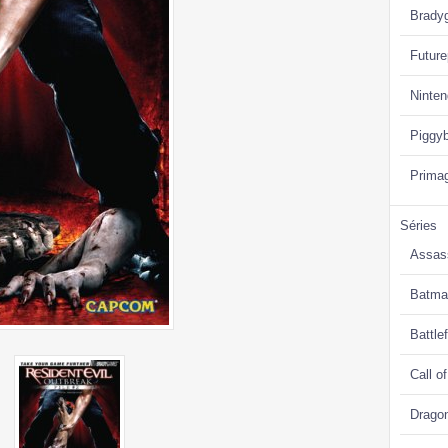
Brady
Future
Ninte
Piggy
Prima
Séries
Assas
Batma
Battlef
Call o
Drago