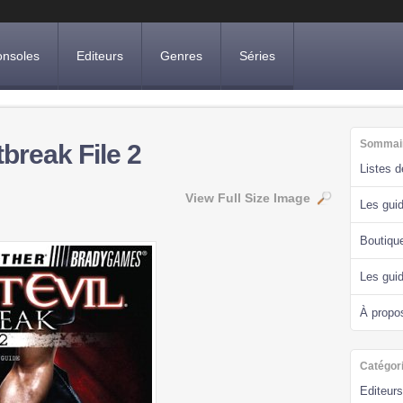
nsoles
Editeurs
Genres
Séries
Sommai
break File 2
Listes 
View Full Size Image
Les guid
Boutiqu
Les gui
À propo
Catégor
Editeurs