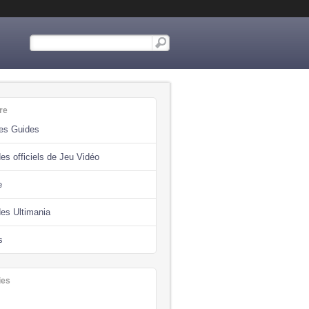
re
des Guides
es officiels de Jeu Vidéo
e
des Ultimania
s
ies