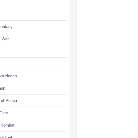
t
Fantasy
f War
om Hearts
mon
 of Persia
 Gear
l Kombat
nt Evil