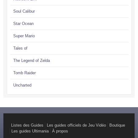
Soul Calibur
Star Ocean
Super Mario
Tales of
The Legend of Zelda
Tomb Raider
Uncharted
Listes des Guides
Les guides officiels de Jeu Vidéo
Boutique
Les guides Ultimania
À propos