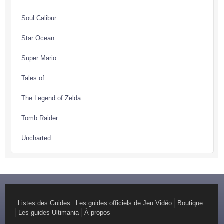
Soul Calibur
Star Ocean
Super Mario
Tales of
The Legend of Zelda
Tomb Raider
Uncharted
Listes des Guides
Les guides officiels de Jeu Vidéo
Boutique
Les guides Ultimania
À propos