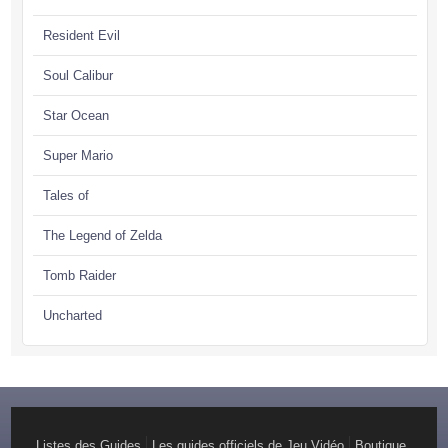
Resident Evil
Soul Calibur
Star Ocean
Super Mario
Tales of
The Legend of Zelda
Tomb Raider
Uncharted
Listes des Guides
Les guides officiels de Jeu Vidéo
Boutique