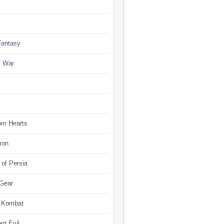
t
Fantasy
f War
om Hearts
mon
 of Persia
 Gear
l Kombat
nt Evil