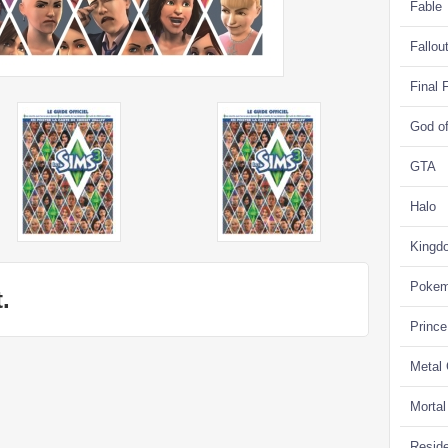
Fable
Fallou
Final 
God o
GTA
Halo
Kingd
Poke
.
Prince
Metal
Morta
Reside