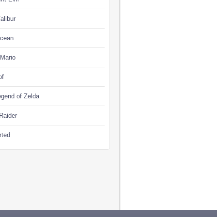
alibur
Ocean
 Mario
of
gend of Zelda
Raider
rted