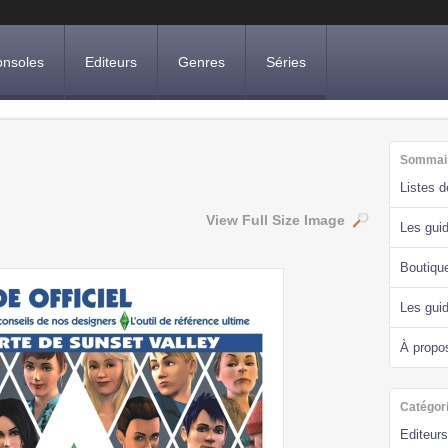
nsoles
Editeurs
Genres
Séries
Sommai
Listes 
View Full Size Image
Les guid
Boutiqu
Les gui
À propo
Catégor
Editeurs