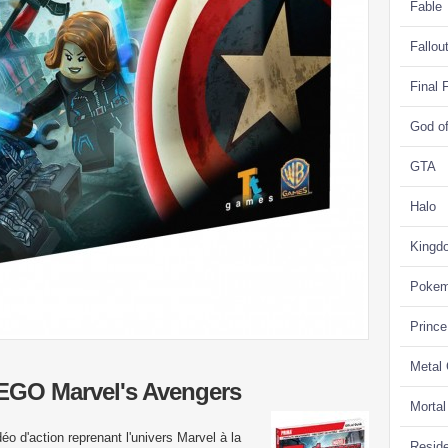
Fable
Fallou
Final 
God o
GTA
Halo
Kingd
Poke
Prince
Metal
 LEGO Marvel's Avengers
Morta
o d'action reprenant l'univers Marvel à la
Reside