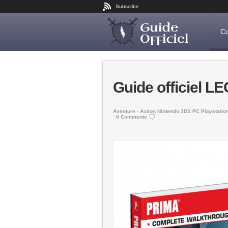
Subscribe
Co
Guide officiel L
Aventure - Action
Nintendo 3DS
PC
Playstatio
0 Comments