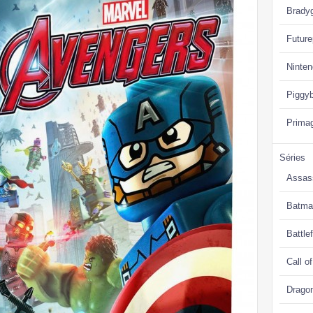
Brady
Future
Ninte
Piggy
Prima
Séries
Assas
Batma
Battlef
Call o
Drago