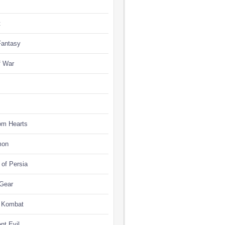
t
Fantasy
f War
om Hearts
mon
 of Persia
 Gear
l Kombat
nt Evil