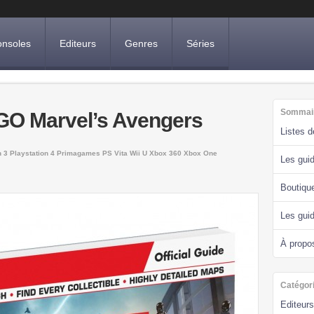
nsoles
Editeurs
Genres
Séries
Sommai
EGO Marvel’s Avengers
Listes 
n 3
Playstation 4
Primagames
PS Vita
Wii U
Xbox 360
Xbox One
Les guid
Boutiqu
Les gui
À propo
Catégor
Editeurs