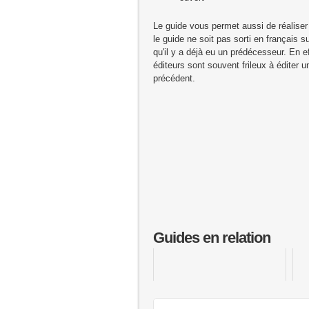
Le guide vous permet aussi de réalis
le guide ne soit pas sorti en français su
qu'il y a déjà eu un prédécesseur. En e
éditeurs sont souvent frileux à éditer 
précédent.
Guides en relation
Batman 3 Lego : Au-delà de Gotham