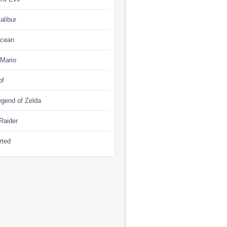
alibur
Ocean
 Mario
of
gend of Zelda
Raider
rted