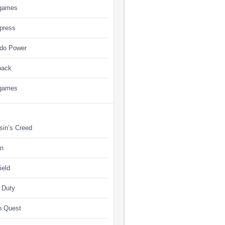
games
press
ndo Power
back
games
sin’s Creed
n
ield
f Duty
n Quest