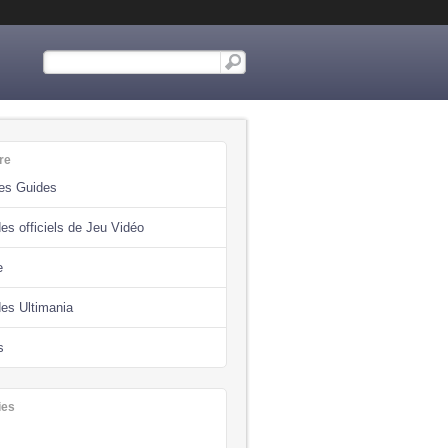
re
des Guides
es officiels de Jeu Vidéo
e
des Ultimania
s
ies