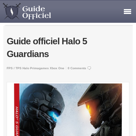
Guide officiel Halo 5
Guardians
FPS / TPS
Halo
Primagames
Xbox One
0 Comments