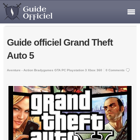
Guide officiel Grand Theft
Auto 5
Aventure - Action
Bradygames
GTA
PC
Playstation 3
Xbox 360
0 Comments