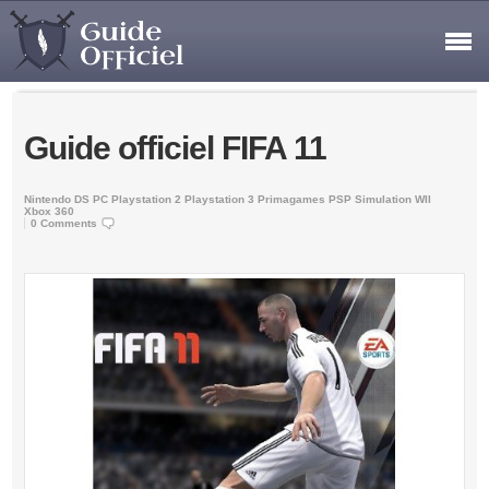
Guide officiel FIFA 11
Nintendo DS
PC
Playstation 2
Playstation 3
Primagames
PSP
Simulation
WII
Xbox 360
0 Comments