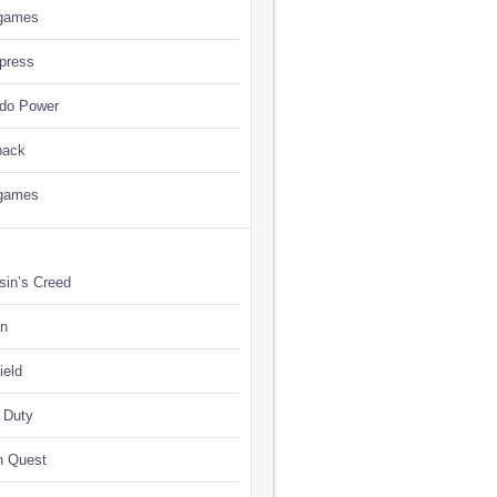
games
press
ndo Power
back
games
sin’s Creed
n
ield
f Duty
n Quest