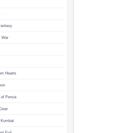
t
Fantasy
f War
om Hearts
mon
 of Persia
 Gear
l Kombat
nt Evil