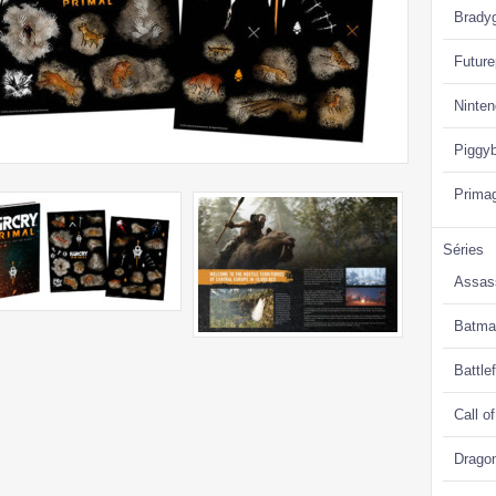
Brady
Future
Ninte
Piggy
Prima
Séries
Assas
Batma
Battlef
Call o
Drago