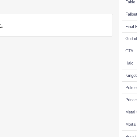
Fable
Fallou
.
Final 
God o
GTA
Halo
Kingd
Poke
Prince
Metal
Morta
Reside