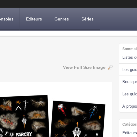
nsoles
Editeurs
Genres
Séries
Sommai
Listes 
View Full Size Image
Les guid
Boutiqu
Les gui
À propo
Catégor
Editeurs