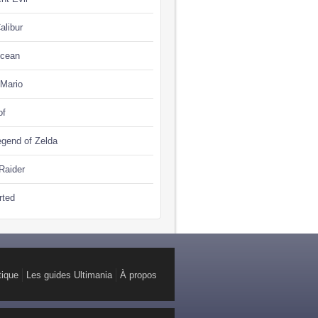
alibur
Ocean
 Mario
of
gend of Zelda
Raider
rted
tique
Les guides Ultimania
À propos