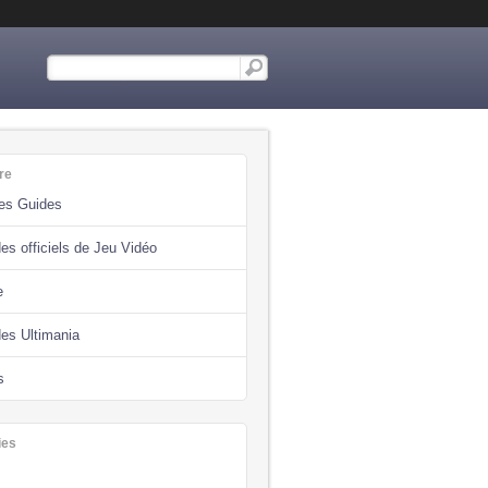
re
des Guides
es officiels de Jeu Vidéo
e
des Ultimania
s
ies