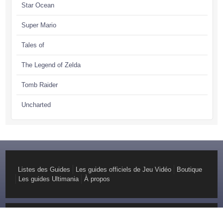
Star Ocean
Super Mario
Tales of
The Legend of Zelda
Tomb Raider
Uncharted
Listes des Guides
Les guides officiels de Jeu Vidéo
Boutique
Les guides Ultimania
À propos
© Copyright 2026 GuideOfficiel Création :
Youdemus, Agence web pragmatique