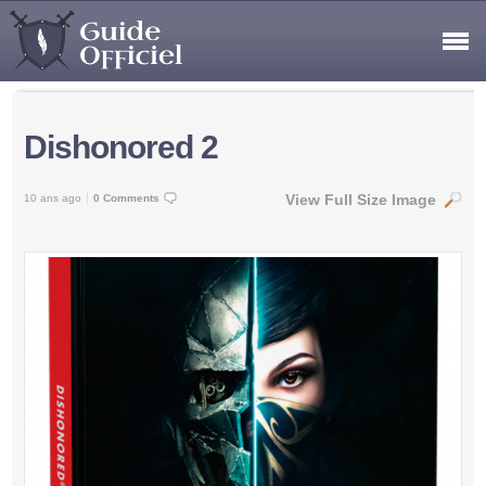
Dishonored 2
View Full Size Image
10 ans ago
0 Comments