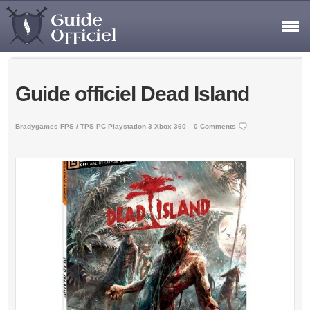
Guide officiel Dead Island
Bradygames
FPS / TPS
PC
Playstation 3
Xbox 360
0 Comments