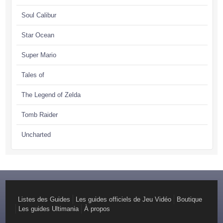
Soul Calibur
Star Ocean
Super Mario
Tales of
The Legend of Zelda
Tomb Raider
Uncharted
Listes des Guides
Les guides officiels de Jeu Vidéo
Boutique
Les guides Ultimania
À propos