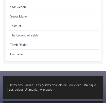
Star Ocean
Super Mario
Tales of
The Legend of Zelda
Tomb Raider
Uncharted
Listes des Guides
Les guides officiels de Jeu Vidéo
Boutique
Les guides Ultimania
À propos
© Copyright 2026 GuideOfficiel Création :
Youdemus, Agence web pragmatique