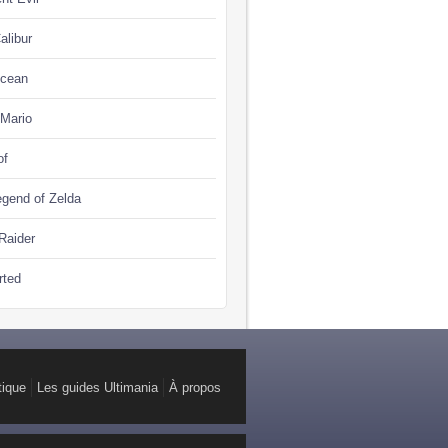
alibur
Ocean
 Mario
of
gend of Zelda
Raider
rted
tique
Les guides Ultimania
À propos