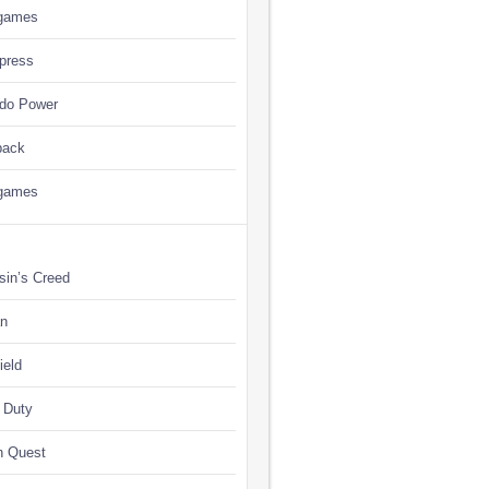
games
press
ndo Power
back
games
sin’s Creed
n
ield
f Duty
n Quest