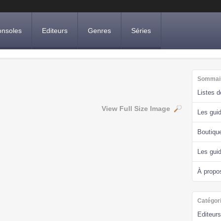
nsoles
Editeurs
Genres
Séries
Sommai
Listes 
View Full Size Image
Les guid
Boutiqu
Les gui
À propo
Catégor
Editeurs