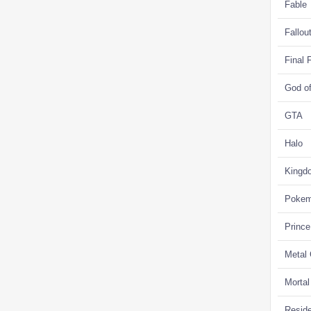
Fable
Fallou
Final 
God o
GTA
Halo
Kingd
Poke
Prince
Metal
Morta
Reside