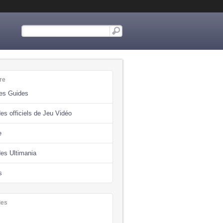
re
des Guides
es officiels de Jeu Vidéo
e
des Ultimania
s
ies