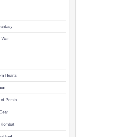
t
Fantasy
f War
om Hearts
mon
 of Persia
 Gear
l Kombat
nt Evil