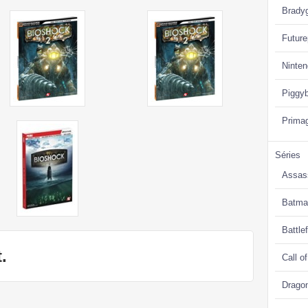
Brady
Future
Ninte
Piggy
Prima
Séries
Assas
Batma
Battlef
.
Call o
Drago