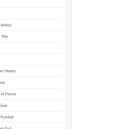
t
Fantasy
f War
om Hearts
mon
 of Persia
 Gear
l Kombat
nt Evil