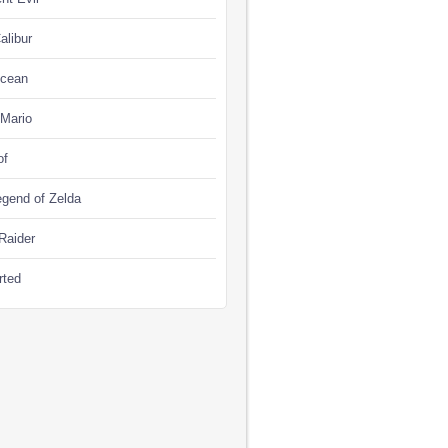
alibur
Ocean
 Mario
of
gend of Zelda
Raider
rted