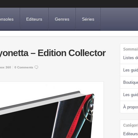
nsoles
Editeurs
Genres
Séries
Sommai
yonetta – Edition Collector
Listes 
box 360
0 Comments
Les guid
Boutiqu
Les gui
À propo
Catégor
Editeurs