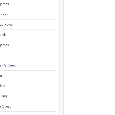
games
press
ndo Power
back
games
sin’s Creed
n
ield
f Duty
n Quest