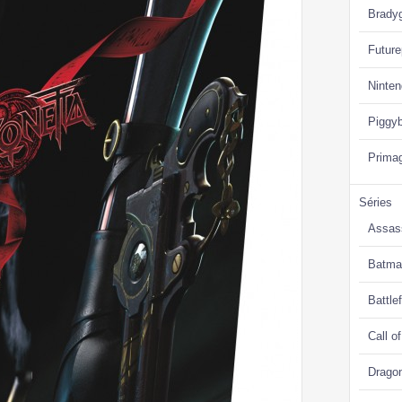
Brady
Future
Ninte
Piggy
Prima
Séries
Assas
Batma
Battlef
Call o
Drago