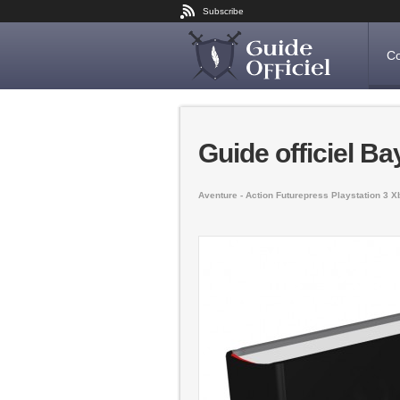
Subscribe
Co
Guide officiel Ba
Aventure - Action
Futurepress
Playstation 3
X