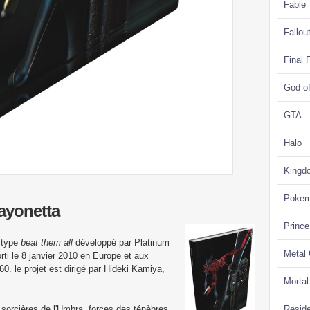
Fable
Fallou
Final 
God o
GTA
Halo
Kingd
Poke
Bayonetta
Prince
e type
beat them all
développé par Platinum
Metal
rti le 8 janvier 2010 en Europe et aux
0. le projet est dirigé par Hideki Kamiya,
Morta
s sorcières de l'Umbra, forces des ténèbres,
Reside