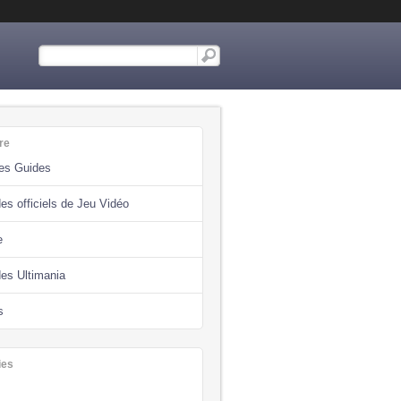
re
des Guides
es officiels de Jeu Vidéo
e
des Ultimania
s
ies