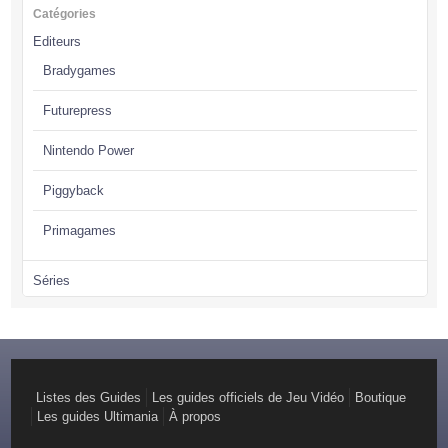
Catégories
Editeurs
Bradygames
Futurepress
Nintendo Power
Piggyback
Primagames
Séries
Assassin’s Creed
Batman
Battlefield
Listes des Guides
Les guides officiels de Jeu Vidéo
Boutique
Les guides Ultimania
À propos
Call of Duty