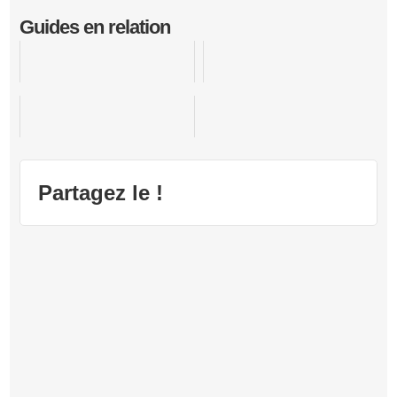
Guides en relation
Halo 5 Guardians
Call of Duty : Advanced Warfare
Halo Wars 2
Partagez le !