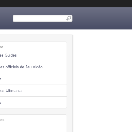
re
des Guides
es officiels de Jeu Vidéo
e
des Ultimania
s
ies