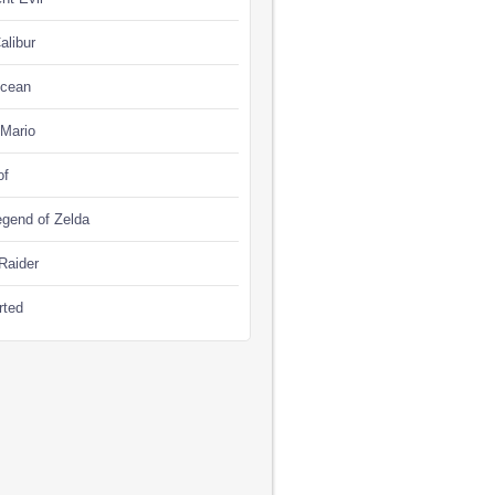
alibur
Ocean
 Mario
of
gend of Zelda
Raider
rted