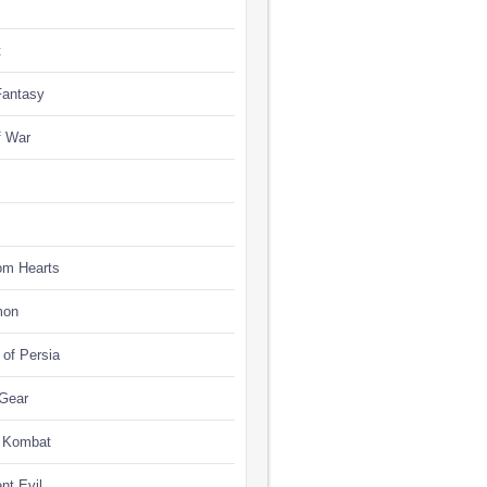
t
Fantasy
f War
om Hearts
mon
 of Persia
 Gear
l Kombat
nt Evil