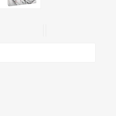
StarCraft 2
World of Warcraft : Cataclysm