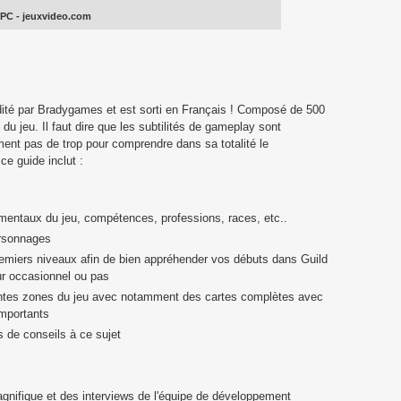
 PC
- jeuxvideo.com
édité par Bradygames et est sorti en Français ! Composé de 500
 du jeu. Il faut dire que les subtilités de gameplay sont
ent pas de trop pour comprendre dans sa totalité le
ce guide inclut :
entaux du jeu, compétences, professions, races, etc..
ersonnages
emiers niveaux afin de bien appréhender vos débuts dans Guild
r occasionnel ou pas
rentes zones du jeu avec notamment des cartes complètes avec
mportants
s de conseils à ce sujet
agnifique et des interviews de l'équipe de développement