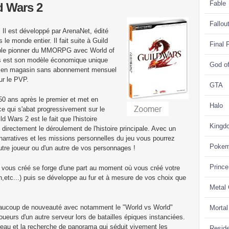
Fable
ld Wars 2
Fallou
l est développé par ArenaNet, édité
 le monde entier. Il fait suite à Guild
Final 
able pionner du MMORPG avec World of
ars est son modèle économique unique
God o
eu en magasin sans abonnement mensuel
ur le PVP.
GTA
250 ans après le premier et met en
Halo
e qui s'abat progressivement sur le
ld Wars 2 est le fait que l'histoire
Kingd
directement le déroulement de l'histoire principale. Avec un
arratives et les missions personnelles du jeu vous pourrez
Poke
autre joueur ou d'un autre de vos personnages !
Prince
e vous créé se forge d'une part au moment où vous créé votre
n,etc...) puis se développe au fur et à mesure de vos choix que
Metal
aucoup de nouveauté avec notamment le "World vs World"
Morta
oueurs d'un autre serveur lors de batailles épiques instanciées.
'eau et la recherche de panorama qui séduit vivement les
Reside