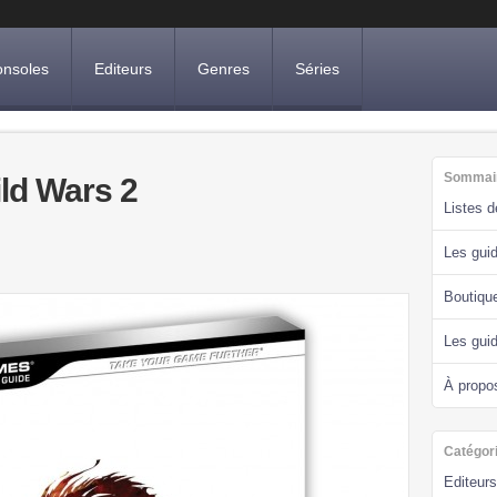
nsoles
Editeurs
Genres
Séries
Sommai
ild Wars 2
Listes 
Les guid
Boutiqu
Les gui
À propo
Catégor
Editeurs