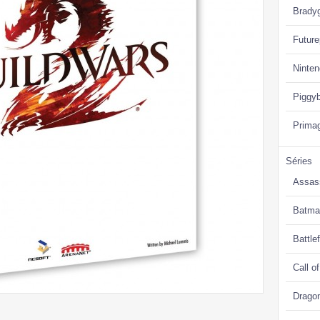
Brady
Future
Ninte
Piggy
Prima
Séries
Assas
Batma
Battlef
Call o
Drago