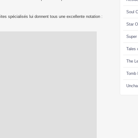
Soul C
ites spécialisés lui donnent tous une excellente notation :
Star 
Super
Tales 
The Le
Tomb 
Uncha