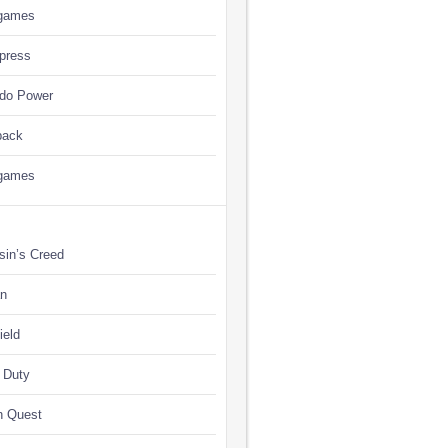
games
press
ndo Power
back
games
sin’s Creed
n
ield
f Duty
n Quest