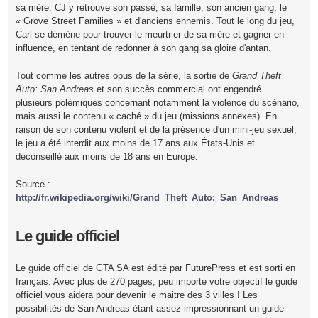
sa mère. CJ y retrouve son passé, sa famille, son ancien gang, le
« Grove Street Families » et d'anciens ennemis. Tout le long du jeu,
Carl se démène pour trouver le meurtrier de sa mère et gagner en
influence, en tentant de redonner à son gang sa gloire d'antan.
Tout comme les autres opus de la série, la sortie de
Grand Theft
Auto: San Andreas
et son succès commercial ont engendré
plusieurs polémiques concernant notamment la violence du scénario,
mais aussi le contenu « caché » du jeu (missions annexes). En
raison de son contenu violent et de la présence d'un mini-jeu sexuel,
le jeu a été interdit aux moins de 17 ans aux États-Unis et
déconseillé aux moins de 18 ans en Europe.
Source :
http://fr.wikipedia.org/wiki/Grand_Theft_Auto:_San_Andreas
Le guide officiel
Le guide officiel de GTA SA est édité par FuturePress et est sorti en
français. Avec plus de 270 pages, peu importe votre objectif le guide
officiel vous aidera pour devenir le maitre des 3 villes ! Les
possibilités de San Andreas étant assez impressionnant un guide