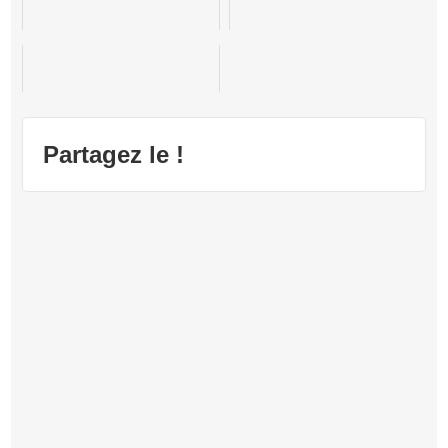
L.A. Noire
Red Dead Redemption
GTA : Episodes from Liberty City
Partagez le !