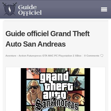
Guide officiel Grand Theft
Auto San Andreas
Aventure - Action
Futurepress
GTA
MAC
PC
Playstation 2
XBox
0 Comments