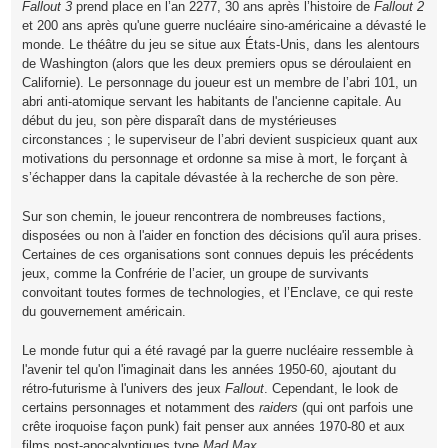
Fallout 3
prend place en l’an 2277, 30 ans après l’histoire de
Fallout 2
et 200 ans après qu'une guerre nucléaire sino-américaine a dévasté le
monde. Le théâtre du jeu se situe aux États-Unis, dans les alentours
de Washington (alors que les deux premiers opus se déroulaient en
Californie). Le personnage du joueur est un membre de l’abri 101, un
abri anti-atomique servant les habitants de l'ancienne capitale. Au
début du jeu, son père disparaît dans de mystérieuses
circonstances ; le superviseur de l’abri devient suspicieux quant aux
motivations du personnage et ordonne sa mise à mort, le forçant à
s’échapper dans la capitale dévastée à la recherche de son père.
Sur son chemin, le joueur rencontrera de nombreuses factions,
disposées ou non à l'aider en fonction des décisions qu'il aura prises.
Certaines de ces organisations sont connues depuis les précédents
jeux, comme la Confrérie de l’acier, un groupe de survivants
convoitant toutes formes de technologies, et l’Enclave, ce qui reste
du gouvernement américain.
Le monde futur qui a été ravagé par la guerre nucléaire ressemble à
l'avenir tel qu'on l'imaginait dans les années 1950-60, ajoutant du
rétro-futurisme à l'univers des jeux
Fallout
. Cependant, le look de
certains personnages et notamment des
raiders
(qui ont parfois une
crête iroquoise façon punk) fait penser aux années 1970-80 et aux
films post-apocalyptiques type
Mad Max
...